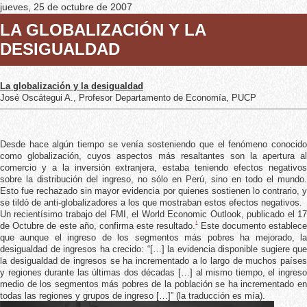
jueves, 25 de octubre de 2007
LA GLOBALIZACIÓN Y LA
DESIGUALDAD
La globalización y la desigualdad
José Oscátegui A., Profesor Departamento de Economía, PUCP
Desde hace algún tiempo se venía sosteniendo que el fenómeno conocido
como globalización, cuyos aspectos más resaltantes son la apertura al
comercio y a la inversión extranjera, estaba teniendo efectos negativos
sobre la distribución del ingreso, no sólo en Perú, sino en todo el mundo.
Esto fue rechazado sin mayor evidencia por quienes sostienen lo contrario, y
se tildó de anti-globalizadores a los que mostraban estos efectos negativos.
Un recientísimo trabajo del FMI, el World Economic Outlook, publicado el 17
1
de Octubre de este año, confirma este resultado.
Este documento establec
que aunque el ingreso de los segmentos más pobres ha mejorado, la
desigualdad de ingresos ha crecido: “[…] la evidencia disponible sugiere que
la desigualdad de ingresos se ha incrementado a lo largo de muchos países
y regiones durante las últimas dos décadas […] al mismo tiempo, el ingreso
medio de los segmentos más pobres de la población se ha incrementado en
todas las regiones y grupos de ingreso […]” (la traducción es mía).