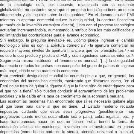
de la tecnología está, por supuesto, relacionada con la creciente
globalización, no obstante, se ve que el progreso tecnológico tiene un efecto
diferenciado y distinguible sobre la desigualdad.” En el documento del FMI
mientras la apertura comercial reduce la desigualdad, la apertura financiera
(a través de la inversión extranjera directa), junto con el progreso tecnológico
actuarían incrementándola, aumentando la retribución a los más calificados y
no limitando las oportunidades para el avance económico.
Sin embargo, la pregunta inevitable es, ¿cómo puede ingresar el cambio
tecnológico sino es con la apertura comercial? ¿la apertura comercial no
requiere mayores niveles de apertura financiera que los preexistentes? ¿no
es eso lo que predicó y predica el FMI y sus seguidores cercanos internos?.
Según esta misma institución, el fenómeno es mundial: “[…] la desigualdad
ha crecido en todos los países con excepción del grupo de países de ingreso
más bajo”, donde se ha mantenido constante.
Esta creciente desigualdad mundial ha ocurrido pese a que, en general, las
economías del mundo han crecido, mostrando que discursos como, “
en e
Perú no se trata de quitar la riqueza al que la tiene sino de crear riqueza para
el que no la tiene” sólo pueden conducir al agravamiento de los problemas
sociales y a la caída en la tasa de crecimiento de la economía peruana.
Las economías modernas han encontrado que sí es necesario quitarle algo
al que tiene para darle al que no tiene. El Estado moderno recauda
impuestos cuidando que estos sean progresivos (posiblemente más
progresivos cuanto menos desarrollado sea el país), cobra regalías, etc., y
hace transferencias hacia los que no tienen. Estas tienen la forma de
educación pública de excelencia, inversión en infraestructura en zonas
deprimidas (como buena parte de la sierra), atención universal a la salud,